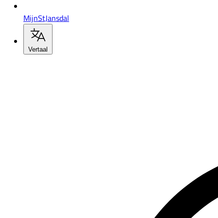
MijnStJansdal
Vertaal