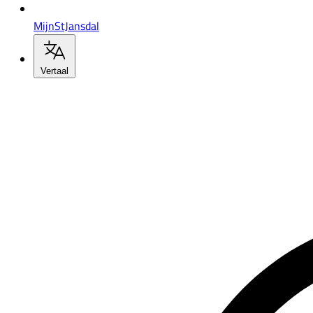
MijnStJansdal
Vertaal